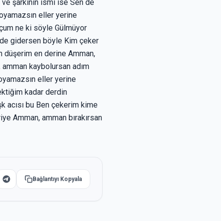
 ve şarkının ismi ise Sen de
oyamazsın eller yerine
uçum ne ki söyle Gülmüyor
n de gidersen böyle Kim çeker
n düşerim en derine Amman,
, amman kaybolursan adım
oyamazsın eller yerine
ktiğim kadar derdin
şk acısı bu Ben çekerim kime
riye Amman, amman bırakırsan
Bağlantıyı Kopyala