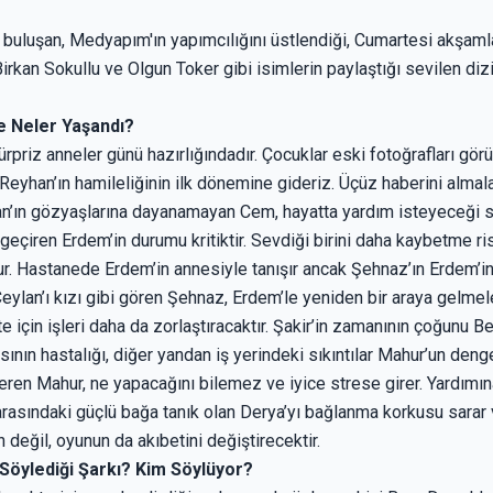
e buluşan, Medyapım'ın yapımcılığını üstlendiği, Cumartesi akşaml
irkan Sokullu ve Olgun Toker gibi isimlerin paylaştığı sevilen dizi
e Neler Yaşandı?
rpriz anneler günü hazırlığındadır. Çocuklar eski fotoğrafları g
 Reyhan’ın hamileliğinin ilk dönemine gideriz. Üçüz haberini almalar
yhan’ın gözyaşlarına dayanamayan Cem, hayatta yardım isteyeceği s
geçiren Erdem’in durumu kritiktir. Sevdiği birini daha kaybetme ris
r. Hastanede Erdem’in annesiyle tanışır ancak Şehnaz’ın Erdem’in
eylan’ı kızı gibi gören Şehnaz, Erdem’le yeniden bir araya gelmele
e için işleri daha da zorlaştıracaktır. Şakir’in zamanının çoğunu 
sının hastalığı, diğer yandan iş yerindeki sıkıntılar Mahur’un den
veren Mahur, ne yapacağını bilemez ve iyice strese girer. Yardımın
 arasındaki güçlü bağa tanık olan Derya’yı bağlanma korkusu sarar v
n değil, oyunun da akıbetini değiştirecektir.
 Söylediği Şarkı? Kim Söylüyor?