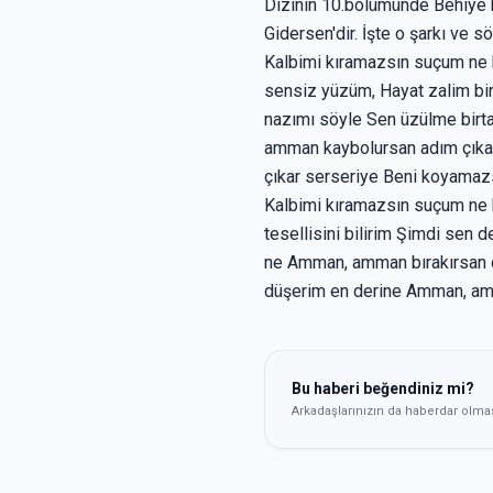
Dizinin 10.bölümünde Behiye ka
Gidersen'dir. İşte o şarkı v
Kalbimi kıramazsın suçum ne 
sensiz yüzüm, Hayat zalim bir
nazımı söyle Sen üzülme bir
amman kaybolursan adım çıka
çıkar serseriye Beni koyamazs
Kalbimi kıramazsın suçum ne 
tesellisini bilirim Şimdi sen
ne Amman, amman bırakırsan 
düşerim en derine Amman, am
Bu haberi beğendiniz mi?
Arkadaşlarınızın da haberdar olma