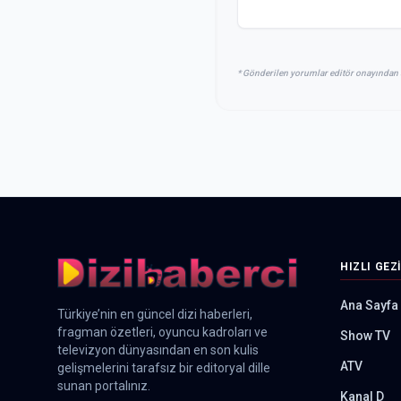
* Gönderilen yorumlar editör onayından 
HIZLI GEZ
Ana Sayfa
Türkiye’nin en güncel dizi haberleri,
fragman özetleri, oyuncu kadroları ve
Show TV
televizyon dünyasından en son kulis
ATV
gelişmelerini tarafsız bir editoryal dille
sunan portalınız.
Kanal D