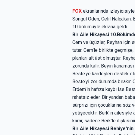
FOX
ekranlarında izleyicisiyl
Songül Öden, Celil Nalçakan, B
10.bölümüyle ekrana geldi.
Bir Aile Hikayesi 10.Bölümd
Cem ve üçüzler, Reyhan için sü
tutar. Cem’le birlikte geçmişe,
planları alt üst olmuştur. Re
zorunda kalır. Beyin kanaması 
Beste’ye kardeşleri destek olu
Beste’yi zor durumda bırakır. C
Erdem’in hafıza kaybı ise Best
rahatsız eder. Bir yandan baba
sürprizi için çocuklarına söz 
yetişecektir. Berk’in ailesiyle
karar, sadece Berk’le ilişkisini
Bir Aile Hikayesi Behiye'nin