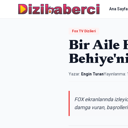
Ana Sayfa
Fox TV Dizileri
Bir Aile
Behiye'ni
Yazar:
Engin Turan
Yayınlanma:
FOX ekranlarında izleyi
damga vuran, başrollerin