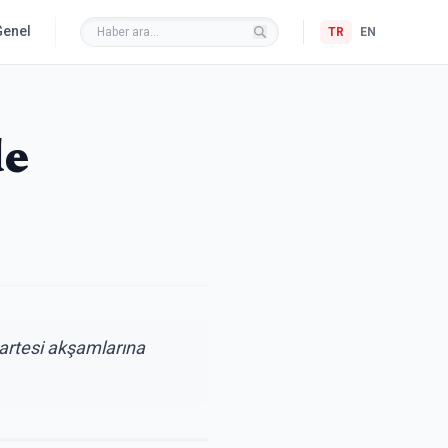
Genel
TR
EN
de
martesi akşamlarına