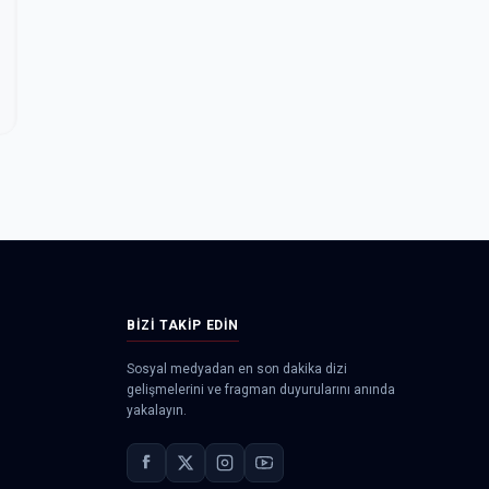
BIZI TAKIP EDIN
Sosyal medyadan en son dakika dizi
gelişmelerini ve fragman duyurularını anında
yakalayın.