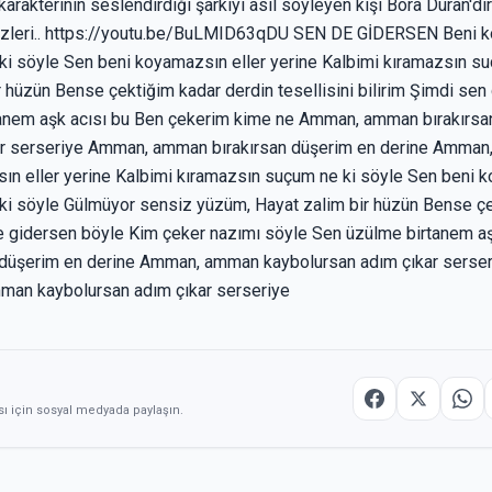
rakterinin seslendirdiği şarkıyı asıl söyleyen kişi Bora Duran'dır
e sözleri.. https://youtu.be/BuLMID63qDU SEN DE GİDERSEN Beni k
ki söyle Sen beni koyamazsın eller yerine Kalbimi kıramazsın s
 hüzün Bense çektiğim kadar derdin tesellisini bilirim Şimdi se
tanem aşk acısı bu Ben çekerim kime ne Amman, amman bırakırsa
r serseriye Amman, amman bırakırsan düşerim en derine Amman
ın eller yerine Kalbimi kıramazsın suçum ne ki söyle Sen beni k
ki söyle Gülmüyor sensiz yüzüm, Hayat zalim bir hüzün Bense çe
 de gidersen böyle Kim çeker nazımı söyle Sen üzülme birtanem a
düşerim en derine Amman, amman kaybolursan adım çıkar serse
man kaybolursan adım çıkar serseriye
sı için sosyal medyada paylaşın.