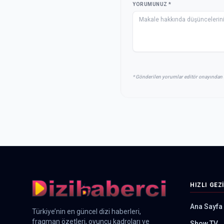
YORUMUNUZ *
* Gönderilen yorumlar editör onayından 
HIZLI GEZ
Ana Sayfa
Türkiye’nin en güncel dizi haberleri,
fragman özetleri, oyuncu kadroları ve
Show TV