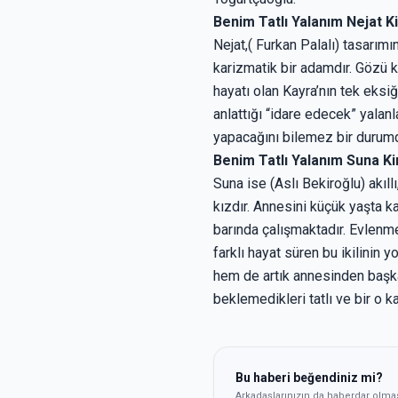
Benim Tatlı Yalanım Nejat K
Nejat,( Furkan Palalı) tasarımı
karizmatik bir adamdır. Gözü k
hayatı olan Kayra’nın tek eks
anlattığı “idare edecek” yalanl
yapacağını bilemez bir durumd
Benim Tatlı Yalanım Suna K
Suna ise (Aslı Bekiroğlu) akıll
kızdır. Annesini küçük yaşta ka
barında çalışmaktadır. Evlenm
farklı hayat süren bu ikilinin y
hem de artık annesinden başka
beklemedikleri tatlı ve bir o k
Bu haberi beğendiniz mi?
Arkadaşlarınızın da haberdar olma