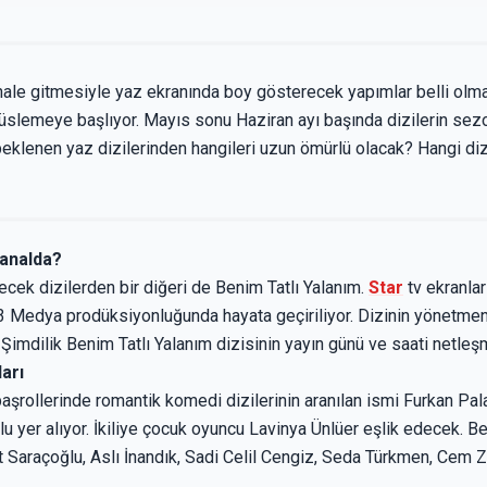
 finale gitmesiyle yaz ekranında boy gösterecek yapımlar belli ol
üslemeye başlıyor. Mayıs sonu Haziran ayı başında dizilerin sezo
beklenen yaz dizilerinden hangileri uzun ömürlü olacak? Hangi diz
Kanalda?
cek dizilerden bir diğeri de Benim Tatlı Yalanım.
Star
tv ekranla
3 Medya prodüksiyonluğunda hayata geçiriliyor. Dizinin yönetmen
. Şimdilik Benim Tatlı Yalanım dizisinin yayın günü ve saati netleş
arı
başrollerinde romantik komedi dizilerinin aranılan ismi Furkan Pa
lu yer alıyor. İkiliye çocuk oyuncu Lavinya Ünlüer eşlik edecek. Be
 Saraçoğlu, Aslı İnandık, Sadi Celil Cengiz, Seda Türkmen, Cem Ze