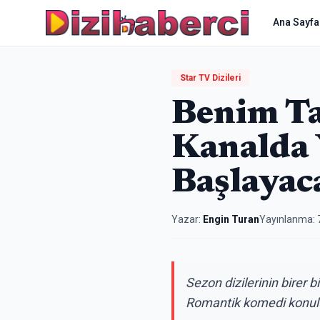
Ana Sayfa
Star TV Dizileri
Benim Ta
Kanalda 
Başlayac
Yazar:
Engin Turan
Yayınlanma:
Sezon dizilerinin birer 
Romantik komedi konulu y