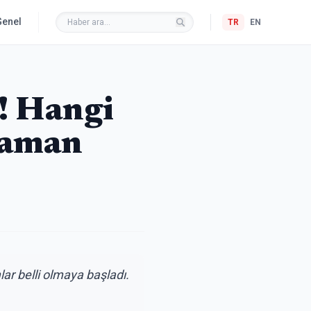
Genel
TR
EN
! Hangi
Zaman
lar belli olmaya başladı.