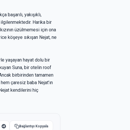
a başarılı, yakışıklı,
ilgilenmektedir. Harika bir
 kızının üzülmemesi için ona
İyice köşeye sıkışan Nejat, ne
yle yaşayan hayat dolu bir
kuyan Suna, bir otelin roof
. Ancak birbirinden tamamen
ile hem çaresiz baba Nejat’ın
jat kendilerini hiç
Bağlantıyı Kopyala