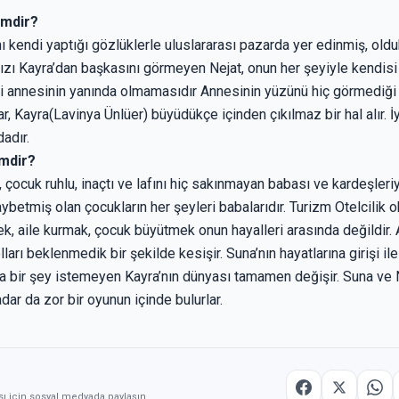
imdir?
nı kendi yaptığı gözlüklerle uluslararası pazarda yer edinmiş, oldukç
ızı Kayra’dan başkasını görmeyen Nejat, onun her şeyiyle kendisi 
iği annesinin yanında olmamasıdır Annesinin yüzünü hiç görmediği
ar, Kayra(Lavinya Ünlüer) büyüdükçe içinden çıkılmaz bir hal alır. 
adır.
imdir?
ı, çocuk ruhlu, inaçtı ve lafını hiç sakınmayan babası ve kardeşleri
ybetmiş olan çocukların her şeyleri babalarıdır. Turizm Otelcilik o
ek, aile kurmak, çocuk büyütmek onun hayalleri arasında değildir
olları beklenmedik bir şekilde kesişir. Suna’nın hayatlarına girişi 
 bir şey istemeyen Kayra’nın dünyası tamamen değişir. Suna ve Ne
adar da zor bir oyunun içinde bulurlar.
sı için sosyal medyada paylaşın.