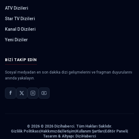
ATV Dizileri
Star TV Dizileri
Kanal D Dizileri
Yeni Diziler
BIZI TAKIP EDIN
Sosyal medyadan en son dakika dizi gelişmelerini ve fragman duyurularını
anında yakalayın.
©
2026
© 2026 Dizihaberci. Tüm Hakları Saklıdır.
Gizlilik Politikası
|
Hakkımızda
|
İletişim
|
Kullanım Şartları
|
Editör Paneli
|
Tasarım & Altyapı: DiziHaberci