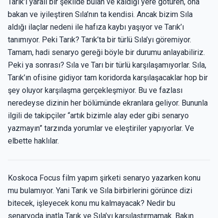
Tarık’ı yaralı bir şekilde bulan ve kaldığı yere götüren, ona
bakan ve iyileştiren Sıla’nın ta kendisi. Ancak bizim Sıla
aldığı ilaçlar nedeni ile hafıza kaybı yaşıyor ve Tarık’ı
tanımıyor. Peki Tarık? Tarık’ta bir türlü Sıla’yı göremiyor.
Tamam, hadi senaryo gereği böyle bir durumu anlayabiliriz.
Peki ya sonrası? Sıla ve Tarı bir türlü karşılaşamıyorlar. Sıla,
Tarık’ın ofisine gidiyor tam koridorda karşılaşacaklar hop bir
şey oluyor karşılaşma gerçekleşmiyor. Bu ve fazlası
neredeyse dizinin her bölümünde ekranlara geliyor. Bununla
ilgili de takipçiler “artık bizimle alay eder gibi senaryo
yazmayın” tarzında yorumlar ve eleştiriler yapıyorlar. Ve
elbette haklılar.
Koskoca Focus film yapım şirketi senaryo yazarken konu
mu bulamıyor. Yani Tarık ve Sıla birbirlerini görünce dizi
bitecek, işleyecek konu mu kalmayacak? Nedir bu
senaryoda inatla Tarık ve Sıla’yı karşılaştırmamak. Bakın