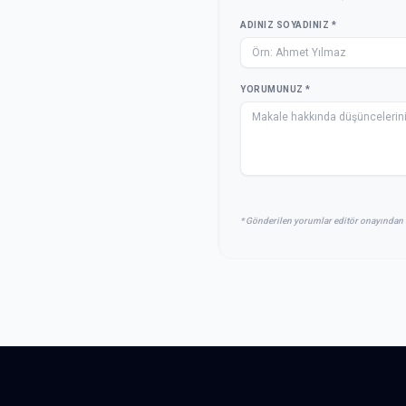
ADINIZ SOYADINIZ *
YORUMUNUZ *
* Gönderilen yorumlar editör onayından 