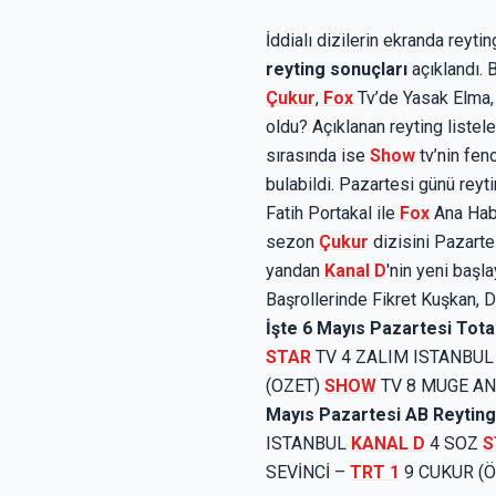
İddialı dizilerin ekranda reytin
reyting sonuçları
açıklandı. 
Çukur
,
Fox
Tv’de Yasak Elma
oldu? Açıklanan reyting listele
sırasında ise
Show
tv’nin fen
bulabildi. Pazartesi günü reyt
Fatih Portakal ile
Fox
Ana Habe
sezon
Çukur
dizisini Pazarte
yandan
Kanal D
'nin yeni başl
Başrollerinde Fikret Kuşkan, D
İşte 6 Mayıs Pazartesi Tota
STAR
TV 4 ZALIM ISTANBU
(OZET)
SHOW
TV 8 MUGE ANL
Mayıs Pazartesi AB Reyting
ISTANBUL
KANAL D
4 SOZ
S
SEVİNCİ –
TRT 1
9 CUKUR (