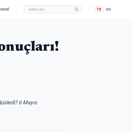
Genel
TR
EN
onuçları!
öğüsledi? 6 Mayıs