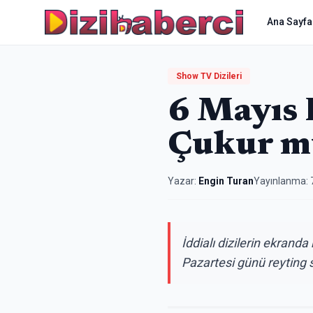
Ana Sayfa
Show TV Dizileri
6 Mayıs 
Çukur m
Yazar:
Engin Turan
Yayınlanma:
İddialı dizilerin ekrand
Pazartesi günü reyting so