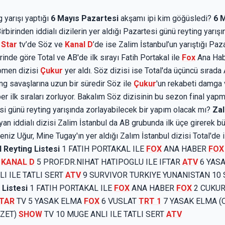
g yarışı yaptığı
6 Mayıs Pazartesi
akşamı ipi kim göğüsledi?
6 
Birbirinden iddialı dizilerin yer aldığı Pazartesi günü reyting yarı
,
Star
tv’de Söz ve
Kanal D
’de ise Zalim İstanbul’un yarıştığı Paz
rinde göre Total ve AB'de ilk sırayı Fatih Portakal ile
Fox
Ana Haber
omen dizisi
Çukur
yer aldı. Söz dizisi ise Total'da üçüncü sırada
ing savaşlarına uzun bir süredir Söz ile
Çukur
'un rekabeti damga 
r ilk sıraları zorluyor. Bakalım Söz dizisinin bu sezon final ya
si günü reyting yarışında zorlayabilecek bir yapım olacak mı?
Zal
ayan iddialı dizisi Zalim İstanbul da AB grubunda ilk üçe girerek bü
eniz Uğur, Mine Tugay'ın yer aldığı Zalım İstanbul dizisi Total'de 
l Reyting Listesi
1 FATIH PORTAKAL ILE
FOX
ANA HABER
FOX
L
KANAL D
5 PROF.DR.NIHAT HATIPOGLU ILE IFTAR
ATV
6 YAS
I ILE TATLI SERT
ATV
9 SURVIVOR TURKIYE YUNANISTAN 10 
 Listesi
1 FATIH PORTAKAL ILE
FOX
ANA HABER
FOX
2 CUKU
TAR
TV 5 YASAK ELMA
FOX
6 VUSLAT
TRT 1
7 YASAK ELMA (
ÖZET)
SHOW
TV 10 MUGE ANLI ILE TATLI SERT
ATV