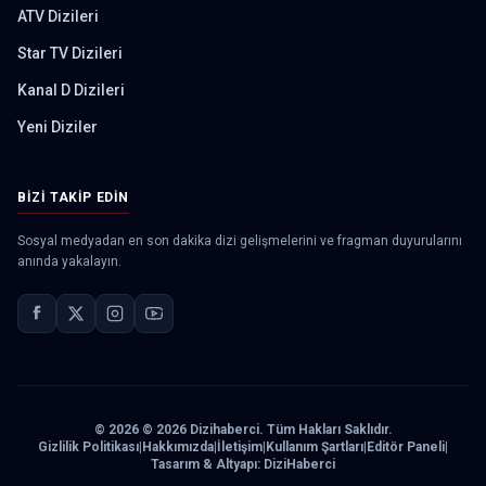
ATV Dizileri
Star TV Dizileri
Kanal D Dizileri
Yeni Diziler
BIZI TAKIP EDIN
Sosyal medyadan en son dakika dizi gelişmelerini ve fragman duyurularını
anında yakalayın.
©
2026
© 2026 Dizihaberci. Tüm Hakları Saklıdır.
Gizlilik Politikası
|
Hakkımızda
|
İletişim
|
Kullanım Şartları
|
Editör Paneli
|
Tasarım & Altyapı: DiziHaberci