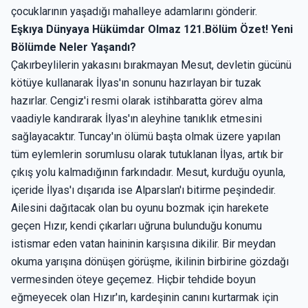
çocuklarının yaşadığı mahalleye adamlarını gönderir.
Eşkıya Dünyaya Hükümdar Olmaz 121.Bölüm Özet! Yeni
Bölümde Neler Yaşandı?
Çakırbeylilerin yakasını bırakmayan Mesut, devletin gücünü
kötüye kullanarak İlyas'ın sonunu hazırlayan bir tuzak
hazırlar. Cengiz'i resmi olarak istihbaratta görev alma
vaadiyle kandırarak İlyas'ın aleyhine tanıklık etmesini
sağlayacaktır. Tuncay'ın ölümü başta olmak üzere yapılan
tüm eylemlerin sorumlusu olarak tutuklanan İlyas, artık bir
çıkış yolu kalmadığının farkındadır. Mesut, kurduğu oyunla,
içeride İlyas'ı dışarıda ise Alparslan'ı bitirme peşindedir.
Ailesini dağıtacak olan bu oyunu bozmak için harekete
geçen Hızır, kendi çıkarları uğruna bulunduğu konumu
istismar eden vatan haininin karşısına dikilir. Bir meydan
okuma yarışına dönüşen görüşme, ikilinin birbirine gözdağı
vermesinden öteye geçemez. Hiçbir tehdide boyun
eğmeyecek olan Hızır'ın, kardeşinin canını kurtarmak için