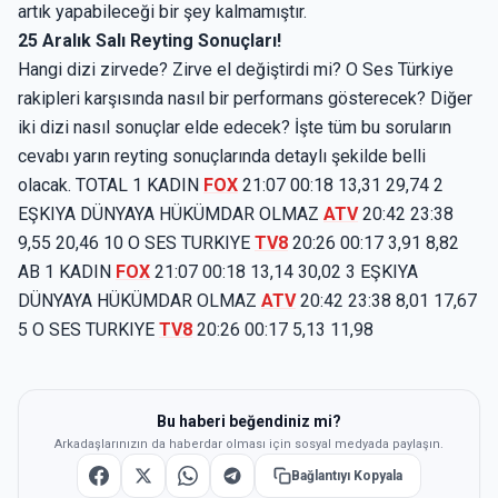
artık yapabileceği bir şey kalmamıştır.
25 Aralık Salı Reyting Sonuçları!
Hangi dizi zirvede? Zirve el değiştirdi mi? O Ses Türkiye
rakipleri karşısında nasıl bir performans gösterecek? Diğer
iki dizi nasıl sonuçlar elde edecek? İşte tüm bu soruların
cevabı yarın reyting sonuçlarında detaylı şekilde belli
olacak. TOTAL 1 KADIN
FOX
21:07 00:18 13,31 29,74 2
EŞKIYA DÜNYAYA HÜKÜMDAR OLMAZ
ATV
20:42 23:38
9,55 20,46 10 O SES TURKIYE
TV8
20:26 00:17 3,91 8,82
AB 1 KADIN
FOX
21:07 00:18 13,14 30,02 3 EŞKIYA
DÜNYAYA HÜKÜMDAR OLMAZ
ATV
20:42 23:38 8,01 17,67
5 O SES TURKIYE
TV8
20:26 00:17 5,13 11,98
Bu haberi beğendiniz mi?
Arkadaşlarınızın da haberdar olması için sosyal medyada paylaşın.
Bağlantıyı Kopyala