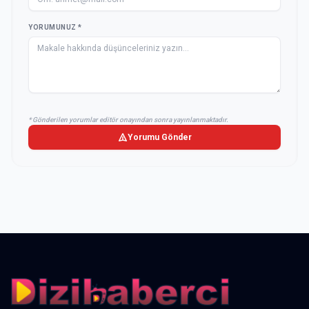
YORUMUNUZ *
* Gönderilen yorumlar editör onayından sonra yayınlanmaktadır.
Yorumu Gönder