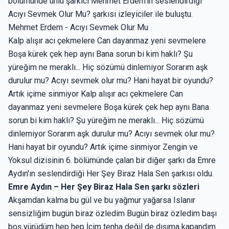
bölümünde ünlü şarkıcı Mehmet Erdem'in seslendirdiği
Acıyı Sevmek Olur Mu? şarkısı izleyiciler ile buluştu.
Mehmet Erdem - Acıyı Sevmek Olur Mu
Kalp alışır acı çekmelere Can dayanmaz yeni sevmelere
Boşa kürek çek hep aynı Bana sorun bi kim haklı? Şu
yüreğim ne meraklı... Hiç sözümü dinlemiyor Sorarım aşk
durulur mu? Acıyı sevmek olur mu? Hani hayat bir oyundu?
Artık içime sinmiyor Kalp alışır acı çekmelere Can
dayanmaz yeni sevmelere Boşa kürek çek hep aynı Bana
sorun bi kim haklı? Şu yüreğim ne meraklı... Hiç sözümü
dinlemiyor Sorarım aşk durulur mu? Acıyı sevmek olur mu?
Hani hayat bir oyundu? Artık içime sinmiyor Zengin ve
Yoksul dizisinin 6. bölümünde çalan bir diğer şarkı da Emre
Aydın'ın seslendirdiği Her Şey Biraz Hala Sen şarkısı oldu.
Emre Aydın – Her Şey Biraz Hala Sen şarkı sözleri
Akşamdan kalma bu gül ve bu yağmur yağarsa Islanır
sensizliğim bugün biraz özledim Bugün biraz özledim başı
boş yürüdüm hep hep İçim tenha değil de dışıma kapandım