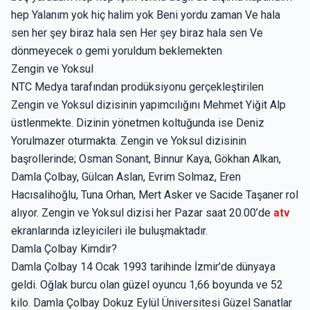
hep Yalanım yok hiç halim yok Beni yordu zaman Ve hala
sen her şey biraz hala sen Her şey biraz hala sen Ve
dönmeyecek o gemi yoruldum beklemekten
Zengin ve Yoksul
NTC Medya tarafından prodüksiyonu gerçekleştirilen
Zengin ve Yoksul dizisinin yapımcılığını Mehmet Yiğit Alp
üstlenmekte. Dizinin yönetmen koltuğunda ise Deniz
Yorulmazer oturmakta. Zengin ve Yoksul dizisinin
başrollerinde; Osman Sonant, Binnur Kaya, Gökhan Alkan,
Damla Çolbay, Gülcan Aslan, Evrim Solmaz, Eren
Hacısalihoğlu, Tuna Orhan, Mert Asker ve Sacide Taşaner rol
alıyor. Zengin ve Yoksul dizisi her Pazar saat 20.00’de
atv
ekranlarında izleyicileri ile buluşmaktadır.
Damla Çolbay Kimdir?
Damla Çolbay 14 Ocak 1993 tarihinde İzmir’de dünyaya
geldi. Oğlak burcu olan güzel oyuncu 1,66 boyunda ve 52
kilo. Damla Çolbay Dokuz Eylül Üniversitesi Güzel Sanatlar